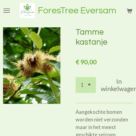
Ga
ForesTree Eversam
direct
naar
de
Tamme
hoofdinhoud
kastanje
€ 90,00
In
winkelwage
Aangekochte bomen
worden niet verzonden
maar in het meest
geschikte seizoen