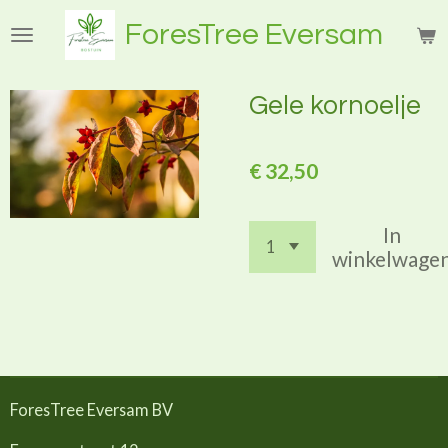
Ga
ForesTree Eversam
direct
naar
de
Gele kornoelje
hoofdinhoud
€ 32,50
In
winkelwage
ForesTree Eversam BV